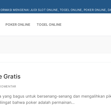
RMASI MENGENAI JUDI SLOT ONLINE, TOGEL ONLINE, POKER ONLINE, D
POKER ONLINE
TOGEL ONLINE
Cari:
 Gratis
KOMENTAR
ra yang bagus untuk bersenang-senang dan mengalihkan pik
 diingat bahwa poker adalah permainan…