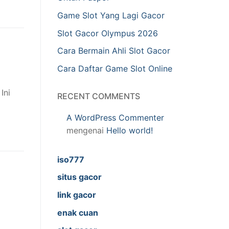
Game Slot Yang Lagi Gacor
Slot Gacor Olympus 2026
Cara Bermain Ahli Slot Gacor
Cara Daftar Game Slot Online
Ini
RECENT COMMENTS
A WordPress Commenter
mengenai
Hello world!
iso777
situs gacor
link gacor
enak cuan