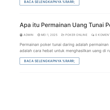
BACA SELENGKAPNYA %RARR;
Apa itu Permainan Uang Tunai P
ADMIN
MEI 1, 2025
POKER ONLINE
0 KOMEN
Permainan poker tunai daring adalah permainan 
adalah cara hebat untuk menghasilkan uang di 
BACA SELENGKAPNYA %RARR;