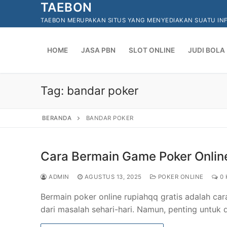
TAEBON
Lompat
ke
TAEBON MERUPAKAN SITUS YANG MENYEDIAKAN SUATU INFO
konten
HOME
JASA PBN
SLOT ONLINE
JUDI BOLA
Tag:
bandar poker
BERANDA
BANDAR POKER
Cara Bermain Game Poker Online
ADMIN
AGUSTUS 13, 2025
POKER ONLINE
0 
Bermain poker online rupiahqq gratis adalah ca
dari masalah sehari-hari. Namun, penting untuk