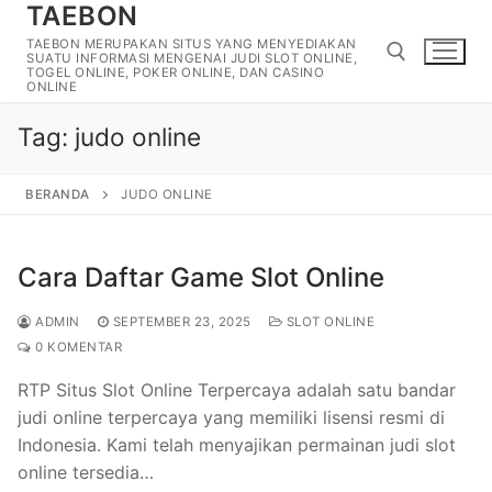
TAEBON
Lompat
ke
TAEBON MERUPAKAN SITUS YANG MENYEDIAKAN
SUATU INFORMASI MENGENAI JUDI SLOT ONLINE,
konten
TOGEL ONLINE, POKER ONLINE, DAN CASINO
ONLINE
Tag:
judo online
Cari:
BERANDA
JUDO ONLINE
Cara Daftar Game Slot Online
ADMIN
SEPTEMBER 23, 2025
SLOT ONLINE
0 KOMENTAR
RTP Situs Slot Online Terpercaya adalah satu bandar
judi online terpercaya yang memiliki lisensi resmi di
Indonesia. Kami telah menyajikan permainan judi slot
online tersedia…