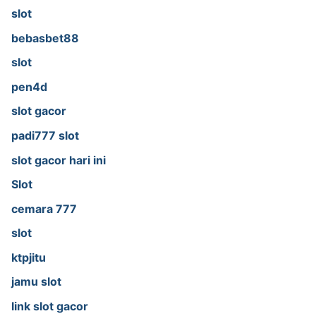
slot
bebasbet88
slot
pen4d
slot gacor
padi777 slot
slot gacor hari ini
Slot
cemara 777
slot
ktpjitu
jamu slot
link slot gacor