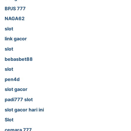
BPJS 777
NAGA62
slot
link gacor
slot
bebasbet88
slot
pen4d
slot gacor
padi777 slot
slot gacor hari ini
Slot
cemara 777