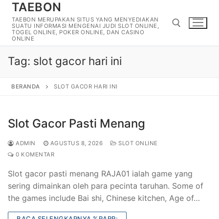
TAEBON
Lompat
ke
TAEBON MERUPAKAN SITUS YANG MENYEDIAKAN
SUATU INFORMASI MENGENAI JUDI SLOT ONLINE,
konten
TOGEL ONLINE, POKER ONLINE, DAN CASINO
ONLINE
Tag:
slot gacor hari ini
Cari:
BERANDA
SLOT GACOR HARI INI
Slot Gacor Pasti Menang
ADMIN
AGUSTUS 8, 2026
SLOT ONLINE
0 KOMENTAR
Slot gacor pasti menang RAJA01 ialah game yang
sering dimainkan oleh para pecinta taruhan. Some of
the games include Bai shi, Chinese kitchen, Age of…
BACA SELENGKAPNYA %RARR;