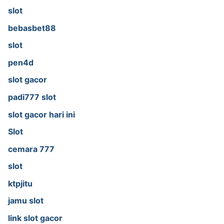
slot
bebasbet88
slot
pen4d
slot gacor
padi777 slot
slot gacor hari ini
Slot
cemara 777
slot
ktpjitu
jamu slot
link slot gacor