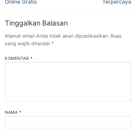
Online Gratis
Terpercaya
Tinggalkan Balasan
Alamat email Anda tidak akan dipublikasikan.
Ruas
yang wajib ditandai
*
KOMENTAR
*
NAMA
*