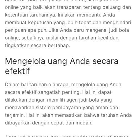
online yang baik akan transparan tentang peluang dan
ketentuan taruhannya. Ini akan membantu Anda
membuat keputusan yang lebih tepat dan menghindari
penipuan apa pun. Jika Anda baru mengenal judi bola
online, sebaiknya mulai dengan taruhan kecil dan
tingkatkan secara bertahap.
Mengelola uang Anda secara
efektif
Dalam hal taruhan olahraga, mengelola uang Anda
secara efektif sangatlah penting. Hal ini dapat
dilakukan dengan memilih agen judi bola yang
menawarkan sistem pembayaran yang aman dan
terjamin. Hal ini akan memastikan bahwa taruhan Anda
dibayarkan dengan cepat dan mudah.