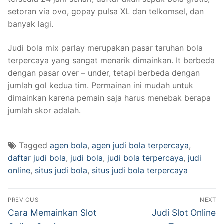
setoran via ovo, gopay pulsa XL dan telkomsel, dan
banyak lagi.
Judi bola mix parlay merupakan pasar taruhan bola
terpercaya yang sangat menarik dimainkan. It berbeda
dengan pasar over – under, tetapi berbeda dengan
jumlah gol kedua tim. Permainan ini mudah untuk
dimainkan karena pemain saja harus menebak berapa
jumlah skor adalah.
Tagged
agen bola
,
agen judi bola terpercaya
,
daftar judi bola
,
judi bola
,
judi bola terpercaya
,
judi
online
,
situs judi bola
,
situs judi bola terpercaya
Navigasi
PREVIOUS
NEXT
pos
Previous
Next
Cara Memainkan Slot
Judi Slot Online
post:
post: