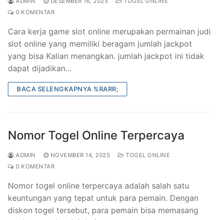
ADMIN
DESEMBER 16, 2025
TOGEL ONLINE
0 KOMENTAR
Cara kerja game slot online merupakan permainan judi
slot online yang memiliki beragam jumlah jackpot
yang bisa Kalian menangkan. jumlah jackpot ini tidak
dapat dijadikan…
BACA SELENGKAPNYA %RARR;
Nomor Togel Online Terpercaya
ADMIN
NOVEMBER 14, 2025
TOGEL ONLINE
0 KOMENTAR
Nomor togel online terpercaya adalah salah satu
keuntungan yang tepat untuk para pemain. Dengan
diskon togel tersebut, para pemain bisa memasang