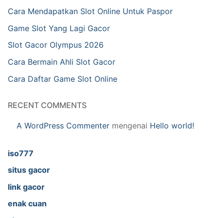
Cara Mendapatkan Slot Online Untuk Paspor
Game Slot Yang Lagi Gacor
Slot Gacor Olympus 2026
Cara Bermain Ahli Slot Gacor
Cara Daftar Game Slot Online
RECENT COMMENTS
A WordPress Commenter
mengenai
Hello world!
iso777
situs gacor
link gacor
enak cuan