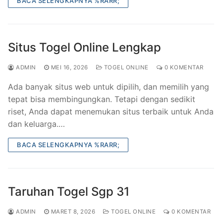
BACA SELENGKAPNYA %RARR;
Situs Togel Online Lengkap
ADMIN
MEI 16, 2026
TOGEL ONLINE
0 KOMENTAR
Ada banyak situs web untuk dipilih, dan memilih yang
tepat bisa membingungkan. Tetapi dengan sedikit
riset, Anda dapat menemukan situs terbaik untuk Anda
dan keluarga.…
BACA SELENGKAPNYA %RARR;
Taruhan Togel Sgp 31
ADMIN
MARET 8, 2026
TOGEL ONLINE
0 KOMENTAR