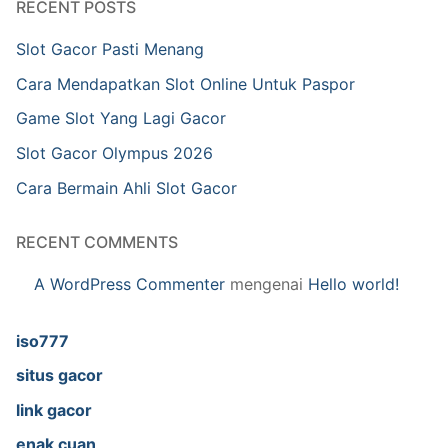
RECENT POSTS
Slot Gacor Pasti Menang
Cara Mendapatkan Slot Online Untuk Paspor
Game Slot Yang Lagi Gacor
Slot Gacor Olympus 2026
Cara Bermain Ahli Slot Gacor
RECENT COMMENTS
A WordPress Commenter
mengenai
Hello world!
iso777
situs gacor
link gacor
enak cuan