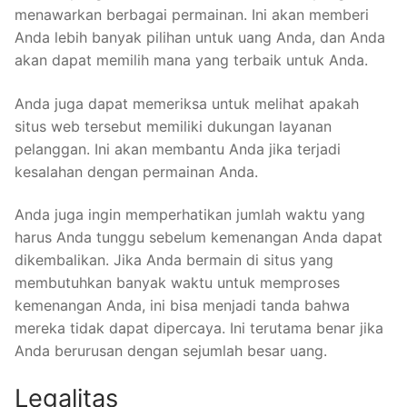
menawarkan berbagai permainan. Ini akan memberi
Anda lebih banyak pilihan untuk uang Anda, dan Anda
akan dapat memilih mana yang terbaik untuk Anda.
Anda juga dapat memeriksa untuk melihat apakah
situs web tersebut memiliki dukungan layanan
pelanggan. Ini akan membantu Anda jika terjadi
kesalahan dengan permainan Anda.
Anda juga ingin memperhatikan jumlah waktu yang
harus Anda tunggu sebelum kemenangan Anda dapat
dikembalikan. Jika Anda bermain di situs yang
membutuhkan banyak waktu untuk memproses
kemenangan Anda, ini bisa menjadi tanda bahwa
mereka tidak dapat dipercaya. Ini terutama benar jika
Anda berurusan dengan sejumlah besar uang.
Legalitas