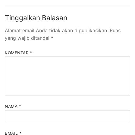
Tinggalkan Balasan
Alamat email Anda tidak akan dipublikasikan.
Ruas
yang wajib ditandai
*
KOMENTAR
*
NAMA
*
EMAIL
*