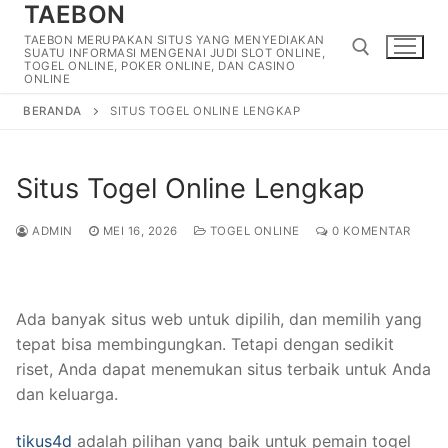
TAEBON
Lompat
ke
TAEBON MERUPAKAN SITUS YANG MENYEDIAKAN
SUATU INFORMASI MENGENAI JUDI SLOT ONLINE,
konten
TOGEL ONLINE, POKER ONLINE, DAN CASINO
ONLINE
BERANDA
SITUS TOGEL ONLINE LENGKAP
Cari:
Situs Togel Online Lengkap
ADMIN
MEI 16, 2026
TOGEL ONLINE
0 KOMENTAR
Ada banyak situs web untuk dipilih, dan memilih yang
tepat bisa membingungkan. Tetapi dengan sedikit
riset, Anda dapat menemukan situs terbaik untuk Anda
dan keluarga.
tikus4d
adalah pilihan yang baik untuk pemain togel