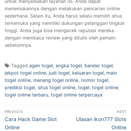
untuk menyediakan layanan ini. Anda dapat
menemukannya dengan melakukan pencarian online
sederhana. Selain itu, Anda harus selalu memilih situs
terkemuka yang memiliki dukungan pelanggan tingkat
tinggi. Anda juga bisa mengecek reputasi mereka
dengan membaca review yang ditulis oleh pemain
sebelumnya.
Tagged
agen togel
,
angka togel
,
bandar togel
,
jekpot togel online
,
judi togel
,
keluaran togel
,
main
togel online
,
menang togel online
,
nomor togel
,
prediksi togel
,
situs togel online
,
togel
,
togel online
,
togel online terbaru
,
togel online terpercaya
Navigasi
PREVIOUS
NEXT
pos
Previous
Next
Cara Hack Game Slot
Ulasan ikon777 Slots
post:
post:
Online
Online