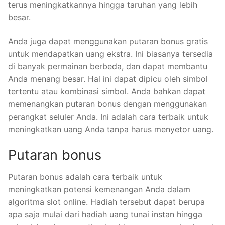
terus meningkatkannya hingga taruhan yang lebih
besar.
Anda juga dapat menggunakan putaran bonus gratis
untuk mendapatkan uang ekstra. Ini biasanya tersedia
di banyak permainan berbeda, dan dapat membantu
Anda menang besar. Hal ini dapat dipicu oleh simbol
tertentu atau kombinasi simbol. Anda bahkan dapat
memenangkan putaran bonus dengan menggunakan
perangkat seluler Anda. Ini adalah cara terbaik untuk
meningkatkan uang Anda tanpa harus menyetor uang.
Putaran bonus
Putaran bonus adalah cara terbaik untuk
meningkatkan potensi kemenangan Anda dalam
algoritma slot online. Hadiah tersebut dapat berupa
apa saja mulai dari hadiah uang tunai instan hingga