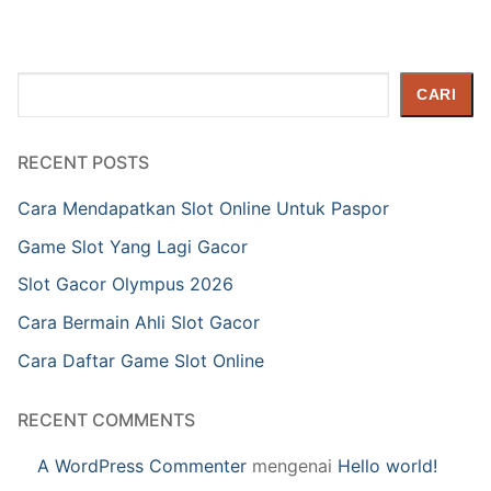
Cari
CARI
RECENT POSTS
Cara Mendapatkan Slot Online Untuk Paspor
Game Slot Yang Lagi Gacor
Slot Gacor Olympus 2026
Cara Bermain Ahli Slot Gacor
Cara Daftar Game Slot Online
RECENT COMMENTS
A WordPress Commenter
mengenai
Hello world!