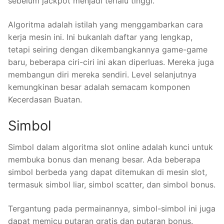
sebelum jackpot menjadi terlalu tinggi.
Algoritma adalah istilah yang menggambarkan cara
kerja mesin ini. Ini bukanlah daftar yang lengkap,
tetapi seiring dengan dikembangkannya game-game
baru, beberapa ciri-ciri ini akan diperluas. Mereka juga
membangun diri mereka sendiri. Level selanjutnya
kemungkinan besar adalah semacam komponen
Kecerdasan Buatan.
Simbol
Simbol dalam algoritma slot online adalah kunci untuk
membuka bonus dan menang besar. Ada beberapa
simbol berbeda yang dapat ditemukan di mesin slot,
termasuk simbol liar, simbol scatter, dan simbol bonus.
Tergantung pada permainannya, simbol-simbol ini juga
dapat memicu putaran gratis dan putaran bonus.