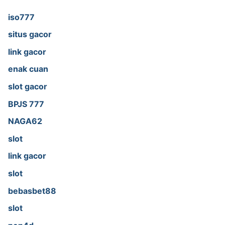
iso777
situs gacor
link gacor
enak cuan
slot gacor
BPJS 777
NAGA62
slot
link gacor
slot
bebasbet88
slot