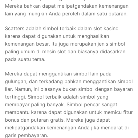
Mereka bahkan dapat melipatgandakan kemenangan
lain yang mungkin Anda peroleh dalam satu putaran.
Scatters adalah simbol terbaik dalam slot kasino
karena dapat digunakan untuk menghasilkan
kemenangan besar. Itu juga merupakan jenis simbol
paling umum di mesin slot dan biasanya didasarkan
pada suatu tema.
Mereka dapat menggantikan simbol lain pada
gulungan, dan terkadang bahkan menggantikan simbol
liar. Namun, ini biasanya bukan simbol dengan bayaran
tertinggi. Simbol terbaik adalah simbol yang
membayar paling banyak. Simbol pencar sangat
membantu karena dapat digunakan untuk memicu fitur
bonus dan putaran gratis. Mereka juga dapat
melipatgandakan kemenangan Anda jika mendarat di
garis pembayaran.