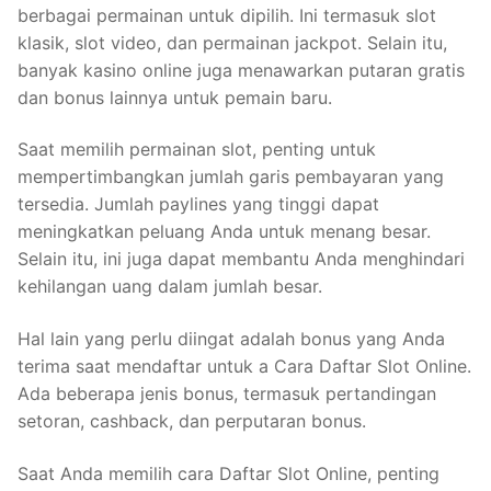
berbagai permainan untuk dipilih. Ini termasuk slot
klasik, slot video, dan permainan jackpot. Selain itu,
banyak kasino online juga menawarkan putaran gratis
dan bonus lainnya untuk pemain baru.
Saat memilih permainan slot, penting untuk
mempertimbangkan jumlah garis pembayaran yang
tersedia. Jumlah paylines yang tinggi dapat
meningkatkan peluang Anda untuk menang besar.
Selain itu, ini juga dapat membantu Anda menghindari
kehilangan uang dalam jumlah besar.
Hal lain yang perlu diingat adalah bonus yang Anda
terima saat mendaftar untuk a Cara Daftar Slot Online.
Ada beberapa jenis bonus, termasuk pertandingan
setoran, cashback, dan perputaran bonus.
Saat Anda memilih cara Daftar Slot Online, penting