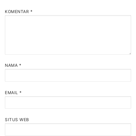
KOMENTAR
*
NAMA
*
EMAIL
*
SITUS WEB