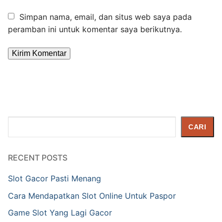
Simpan nama, email, dan situs web saya pada
peramban ini untuk komentar saya berikutnya.
Cari
CARI
RECENT POSTS
Slot Gacor Pasti Menang
Cara Mendapatkan Slot Online Untuk Paspor
Game Slot Yang Lagi Gacor