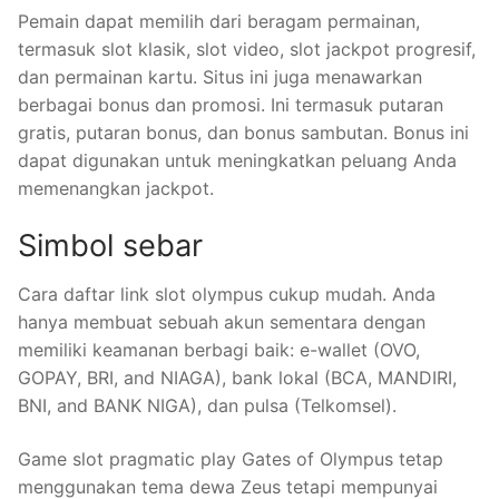
Pemain dapat memilih dari beragam permainan,
termasuk slot klasik, slot video, slot jackpot progresif,
dan permainan kartu. Situs ini juga menawarkan
berbagai bonus dan promosi. Ini termasuk putaran
gratis, putaran bonus, dan bonus sambutan. Bonus ini
dapat digunakan untuk meningkatkan peluang Anda
memenangkan jackpot.
Simbol sebar
Cara daftar link slot olympus cukup mudah. Anda
hanya membuat sebuah akun sementara dengan
memiliki keamanan berbagi baik: e-wallet (OVO,
GOPAY, BRI, and NIAGA), bank lokal (BCA, MANDIRI,
BNI, and BANK NIGA), dan pulsa (Telkomsel).
Game slot pragmatic play Gates of Olympus tetap
menggunakan tema dewa Zeus tetapi mempunyai