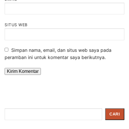
SITUS WEB
Simpan nama, email, dan situs web saya pada
peramban ini untuk komentar saya berikutnya.
Cari
CARI