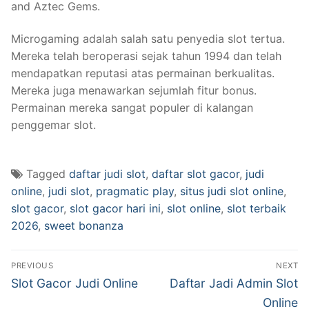
and Aztec Gems.
Microgaming adalah salah satu penyedia slot tertua.
Mereka telah beroperasi sejak tahun 1994 dan telah
mendapatkan reputasi atas permainan berkualitas.
Mereka juga menawarkan sejumlah fitur bonus.
Permainan mereka sangat populer di kalangan
penggemar slot.
Tagged
daftar judi slot
,
daftar slot gacor
,
judi
online
,
judi slot
,
pragmatic play
,
situs judi slot online
,
slot gacor
,
slot gacor hari ini
,
slot online
,
slot terbaik
2026
,
sweet bonanza
Navigasi
PREVIOUS
NEXT
pos
Previous
Next
Slot Gacor Judi Online
Daftar Jadi Admin Slot
post:
post:
Online