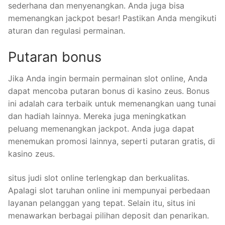
sederhana dan menyenangkan. Anda juga bisa
memenangkan jackpot besar! Pastikan Anda mengikuti
aturan dan regulasi permainan.
Putaran bonus
Jika Anda ingin bermain permainan slot online, Anda
dapat mencoba putaran bonus di kasino zeus. Bonus
ini adalah cara terbaik untuk memenangkan uang tunai
dan hadiah lainnya. Mereka juga meningkatkan
peluang memenangkan jackpot. Anda juga dapat
menemukan promosi lainnya, seperti putaran gratis, di
kasino zeus.
situs judi slot online terlengkap dan berkualitas.
Apalagi slot taruhan online ini mempunyai perbedaan
layanan pelanggan yang tepat. Selain itu, situs ini
menawarkan berbagai pilihan deposit dan penarikan.