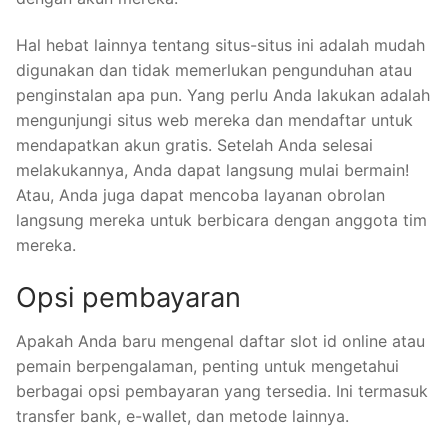
Hal hebat lainnya tentang situs-situs ini adalah mudah
digunakan dan tidak memerlukan pengunduhan atau
penginstalan apa pun. Yang perlu Anda lakukan adalah
mengunjungi situs web mereka dan mendaftar untuk
mendapatkan akun gratis. Setelah Anda selesai
melakukannya, Anda dapat langsung mulai bermain!
Atau, Anda juga dapat mencoba layanan obrolan
langsung mereka untuk berbicara dengan anggota tim
mereka.
Opsi pembayaran
Apakah Anda baru mengenal daftar slot id online atau
pemain berpengalaman, penting untuk mengetahui
berbagai opsi pembayaran yang tersedia. Ini termasuk
transfer bank, e-wallet, dan metode lainnya.