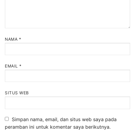
NAMA
*
EMAIL
*
SITUS WEB
Simpan nama, email, dan situs web saya pada
peramban ini untuk komentar saya berikutnya.