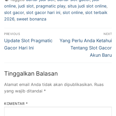
online
,
judi slot
,
pragmatic play
,
situs judi slot online
,
slot gacor
,
slot gacor hari ini
,
slot online
,
slot terbaik
2026
,
sweet bonanza
Navigasi
PREVIOUS
NEXT
pos
Previous
Next
Update Slot Pragmatic
Yang Perlu Anda Ketahui
post:
post:
Gacor Hari Ini
Tentang Slot Gacor
Akun Baru
Tinggalkan Balasan
Alamat email Anda tidak akan dipublikasikan.
Ruas
yang wajib ditandai
*
KOMENTAR
*