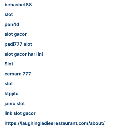
bebasbet88
slot
pen4d
slot gacor
padi777 slot
slot gacor hari ini
Slot
cemara 777
slot
ktpjitu
jamu slot
link slot gacor
https://laughingladiesrestaurant.com/about/