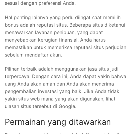
sesuai dengan preferensi Anda.
Hal penting lainnya yang perlu diingat saat memilih
bonus adalah reputasi situs. Beberapa situs diketahui
menawarkan layanan penipuan, yang dapat
menyebabkan kerugian finansial. Anda harus
memastikan untuk memeriksa reputasi situs perjudian
sebelum mendaftar akun.
Pilihan terbaik adalah menggunakan jasa situs judi
terpercaya. Dengan cara ini, Anda dapat yakin bahwa
uang Anda akan aman dan Anda akan menerima
pengembalian investasi yang baik. Jika Anda tidak
yakin situs web mana yang akan digunakan, lihat
ulasan situs tersebut di Google.
Permainan yang ditawarkan