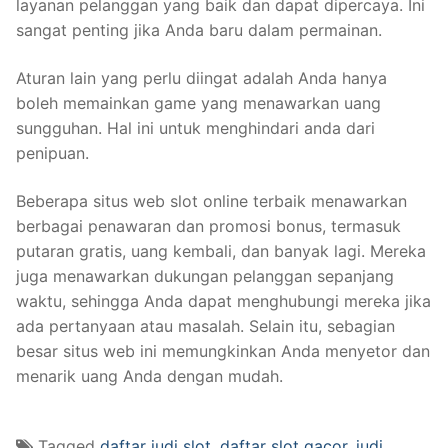
layanan pelanggan yang baik dan dapat dipercaya. Ini
sangat penting jika Anda baru dalam permainan.
Aturan lain yang perlu diingat adalah Anda hanya
boleh memainkan game yang menawarkan uang
sungguhan. Hal ini untuk menghindari anda dari
penipuan.
Beberapa situs web slot online terbaik menawarkan
berbagai penawaran dan promosi bonus, termasuk
putaran gratis, uang kembali, dan banyak lagi. Mereka
juga menawarkan dukungan pelanggan sepanjang
waktu, sehingga Anda dapat menghubungi mereka jika
ada pertanyaan atau masalah. Selain itu, sebagian
besar situs web ini memungkinkan Anda menyetor dan
menarik uang Anda dengan mudah.
Tagged
daftar judi slot
,
daftar slot gacor
,
judi