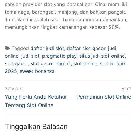
sebuah provider slot yang berasal dari Cina, memiliki
tema naga, barongsai, mahjong, dan bahkan pangsit.
Tampilan ini adalah sederhana dan mudah dimainkan,
memungkinkan tingkat kemenangan sebesar 90%.
Tagged
daftar judi slot
,
daftar slot gacor
,
judi
online
,
judi slot
,
pragmatic play
,
situs judi slot online
,
slot gacor
,
slot gacor hari ini
,
slot online
,
slot terbaik
2025
,
sweet bonanza
Navigasi
PREVIOUS
NEXT
pos
Previous
Next
Yang Perlu Anda Ketahui
Permainan Slot Online
post:
post:
Tentang Slot Online
Tinggalkan Balasan