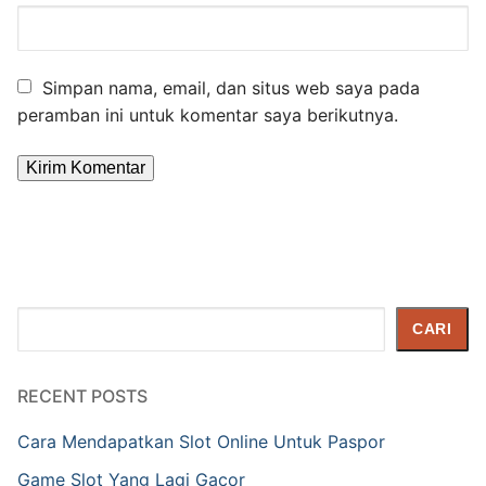
Simpan nama, email, dan situs web saya pada
peramban ini untuk komentar saya berikutnya.
Cari
CARI
RECENT POSTS
Cara Mendapatkan Slot Online Untuk Paspor
Game Slot Yang Lagi Gacor