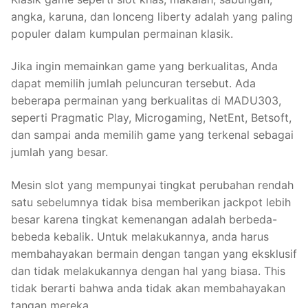
angka, karuna, dan lonceng liberty adalah yang paling
populer dalam kumpulan permainan klasik.
Jika ingin memainkan game yang berkualitas, Anda
dapat memilih jumlah peluncuran tersebut. Ada
beberapa permainan yang berkualitas di MADU303,
seperti Pragmatic Play, Microgaming, NetEnt, Betsoft,
dan sampai anda memilih game yang terkenal sebagai
jumlah yang besar.
Mesin slot yang mempunyai tingkat perubahan rendah
satu sebelumnya tidak bisa memberikan jackpot lebih
besar karena tingkat kemenangan adalah berbeda-
bebeda kebalik. Untuk melakukannya, anda harus
membahayakan bermain dengan tangan yang eksklusif
dan tidak melakukannya dengan hal yang biasa. This
tidak berarti bahwa anda tidak akan membahayakan
tangan mereka.