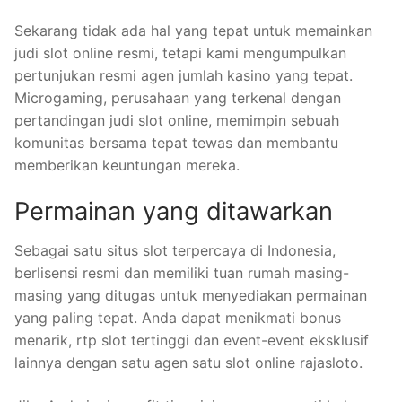
Sekarang tidak ada hal yang tepat untuk memainkan
judi slot online resmi, tetapi kami mengumpulkan
pertunjukan resmi agen jumlah kasino yang tepat.
Microgaming, perusahaan yang terkenal dengan
pertandingan judi slot online, memimpin sebuah
komunitas bersama tepat tewas dan membantu
memberikan keuntungan mereka.
Permainan yang ditawarkan
Sebagai satu situs slot terpercaya di Indonesia,
berlisensi resmi dan memiliki tuan rumah masing-
masing yang ditugas untuk menyediakan permainan
yang paling tepat. Anda dapat menikmati bonus
menarik, rtp slot tertinggi dan event-event eksklusif
lainnya dengan satu agen satu slot online rajasloto.