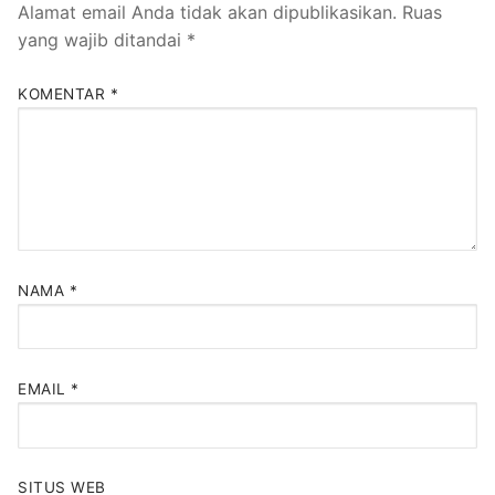
Alamat email Anda tidak akan dipublikasikan.
Ruas
yang wajib ditandai
*
KOMENTAR
*
NAMA
*
EMAIL
*
SITUS WEB