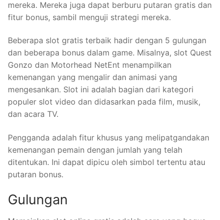
mereka. Mereka juga dapat berburu putaran gratis dan
fitur bonus, sambil menguji strategi mereka.
Beberapa slot gratis terbaik hadir dengan 5 gulungan
dan beberapa bonus dalam game. Misalnya, slot Quest
Gonzo dan Motorhead NetEnt menampilkan
kemenangan yang mengalir dan animasi yang
mengesankan. Slot ini adalah bagian dari kategori
populer slot video dan didasarkan pada film, musik,
dan acara TV.
Pengganda adalah fitur khusus yang melipatgandakan
kemenangan pemain dengan jumlah yang telah
ditentukan. Ini dapat dipicu oleh simbol tertentu atau
putaran bonus.
Gulungan