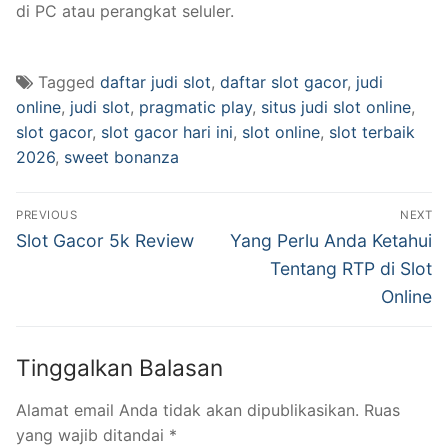
di PC atau perangkat seluler.
Tagged
daftar judi slot
,
daftar slot gacor
,
judi
online
,
judi slot
,
pragmatic play
,
situs judi slot online
,
slot gacor
,
slot gacor hari ini
,
slot online
,
slot terbaik
2026
,
sweet bonanza
Navigasi
PREVIOUS
NEXT
pos
Previous
Next
Slot Gacor 5k Review
Yang Perlu Anda Ketahui
post:
post:
Tentang RTP di Slot
Online
Tinggalkan Balasan
Alamat email Anda tidak akan dipublikasikan.
Ruas
yang wajib ditandai
*