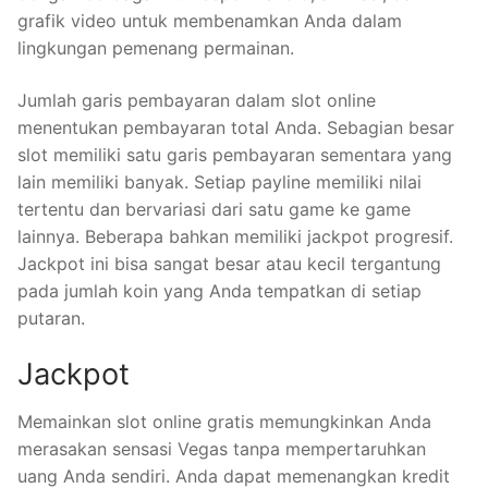
grafik video untuk membenamkan Anda dalam
lingkungan pemenang permainan.
Jumlah garis pembayaran dalam slot online
menentukan pembayaran total Anda. Sebagian besar
slot memiliki satu garis pembayaran sementara yang
lain memiliki banyak. Setiap payline memiliki nilai
tertentu dan bervariasi dari satu game ke game
lainnya. Beberapa bahkan memiliki jackpot progresif.
Jackpot ini bisa sangat besar atau kecil tergantung
pada jumlah koin yang Anda tempatkan di setiap
putaran.
Jackpot
Memainkan slot online gratis memungkinkan Anda
merasakan sensasi Vegas tanpa mempertaruhkan
uang Anda sendiri. Anda dapat memenangkan kredit