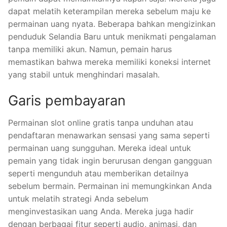
dapat melatih keterampilan mereka sebelum maju ke
permainan uang nyata. Beberapa bahkan mengizinkan
penduduk Selandia Baru untuk menikmati pengalaman
tanpa memiliki akun. Namun, pemain harus
memastikan bahwa mereka memiliki koneksi internet
yang stabil untuk menghindari masalah.
Garis pembayaran
Permainan slot online gratis tanpa unduhan atau
pendaftaran menawarkan sensasi yang sama seperti
permainan uang sungguhan. Mereka ideal untuk
pemain yang tidak ingin berurusan dengan gangguan
seperti mengunduh atau memberikan detailnya
sebelum bermain. Permainan ini memungkinkan Anda
untuk melatih strategi Anda sebelum
menginvestasikan uang Anda. Mereka juga hadir
dengan berbagai fitur seperti audio, animasi, dan