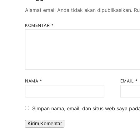
Alamat email Anda tidak akan dipublikasikan.
Ru
KOMENTAR
*
NAMA
*
EMAIL
*
Simpan nama, email, dan situs web saya pada