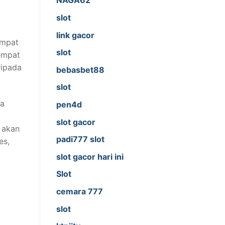
NAGA62
slot
link gacor
empat
slot
tempat
ripada
bebasbet88
slot
ma
pen4d
slot gacor
 akan
padi777 slot
es,
slot gacor hari ini
Slot
cemara 777
slot