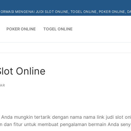
RMASI MENGENAI JUDI SLOT ONLINE, TOGEL ONLINE, POKER ONLINE, D
POKER ONLINE
TOGEL ONLINE
Cari:
lot Online
AR
, Anda mungkin tertarik dengan nama nama link judi slot onl
an dan fitur untuk membuat pengalaman bermain Anda sen