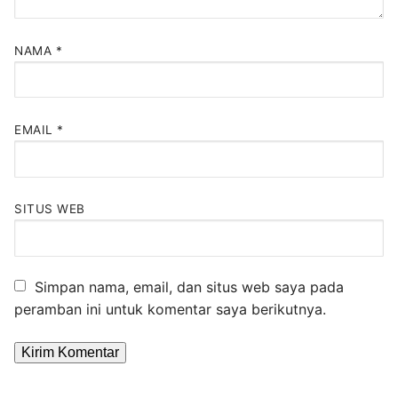
NAMA
*
EMAIL
*
SITUS WEB
Simpan nama, email, dan situs web saya pada
peramban ini untuk komentar saya berikutnya.