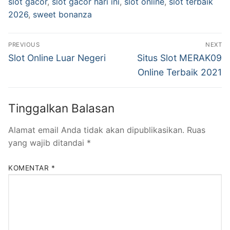
slot gacor
,
slot gacor hari ini
,
slot online
,
slot terbaik
2026
,
sweet bonanza
Navigasi
PREVIOUS
NEXT
pos
Previous
Next
Slot Online Luar Negeri
Situs Slot MERAK09
post:
post:
Online Terbaik 2021
Tinggalkan Balasan
Alamat email Anda tidak akan dipublikasikan.
Ruas
yang wajib ditandai
*
KOMENTAR
*