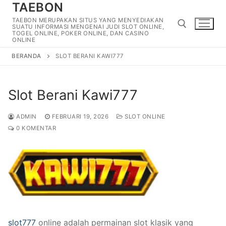
TAEBON
Lompat
ke
TAEBON MERUPAKAN SITUS YANG MENYEDIAKAN
SUATU INFORMASI MENGENAI JUDI SLOT ONLINE,
konten
TOGEL ONLINE, POKER ONLINE, DAN CASINO
ONLINE
BERANDA
SLOT BERANI KAWI777
Cari:
Slot Berani Kawi777
ADMIN
FEBRUARI 19, 2026
SLOT ONLINE
0 KOMENTAR
slot777
online adalah permainan slot klasik yang