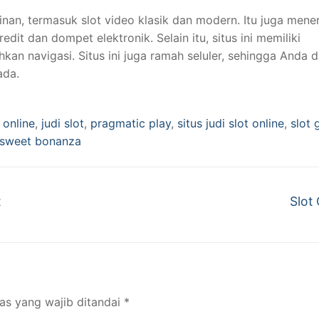
n, termasuk slot video klasik dan modern. Itu juga mene
it dan dompet elektronik. Selain itu, situs ini memiliki
 navigasi. Situs ini juga ramah seluler, sehingga Anda 
ada.
 online
,
judi slot
,
pragmatic play
,
situs judi slot online
,
slot 
sweet bonanza
Next
t
Slot 
post:
as yang wajib ditandai
*