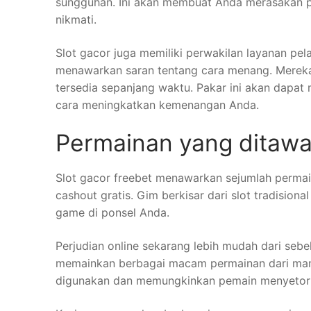
sungguhan. Ini akan membuat Anda merasakan p
nikmati.
Slot gacor juga memiliki perwakilan layanan p
menawarkan saran tentang cara menang. Mereka
tersedia sepanjang waktu. Pakar ini akan dapat
cara meningkatkan kemenangan Anda.
Permainan yang ditaw
Slot gacor freebet menawarkan sejumlah permain
cashout gratis. Gim berkisar dari slot tradisi
game di ponsel Anda.
Perjudian online sekarang lebih mudah dari seb
memainkan berbagai macam permainan dari mana 
digunakan dan memungkinkan pemain menyetor d