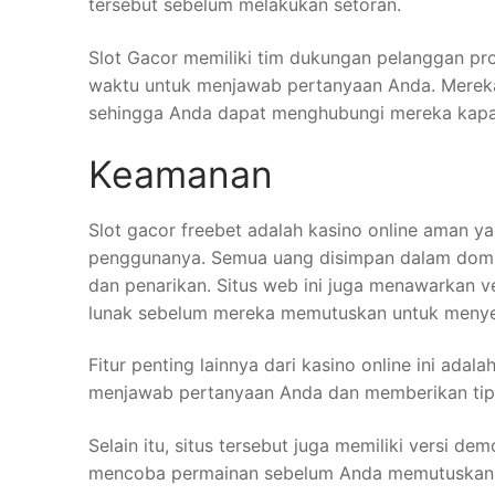
tersebut sebelum melakukan setoran.
Slot Gacor memiliki tim dukungan pelanggan pro
waktu untuk menjawab pertanyaan Anda. Mereka
sehingga Anda dapat menghubungi mereka kap
Keamanan
Slot gacor freebet adalah kasino online aman 
penggunanya. Semua uang disimpan dalam dompe
dan penarikan. Situs web ini juga menawarkan 
lunak sebelum mereka memutuskan untuk menyet
Fitur penting lainnya dari kasino online ini ad
menjawab pertanyaan Anda dan memberikan tip
Selain itu, situs tersebut juga memiliki versi de
mencoba permainan sebelum Anda memutuskan u