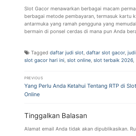
Slot Gacor menawarkan berbagai macam permaina
berbagai metode pembayaran, termasuk kartu kred
antarmuka yang ramah pengguna yang memudahkan
bermain di ponsel cerdas di mana pun Anda ber
Tagged
daftar judi slot
,
daftar slot gacor
,
judi
slot gacor hari ini
,
slot online
,
slot terbaik 2026
,
Navigasi
PREVIOUS
Previous
pos
Yang Perlu Anda Ketahui Tentang RTP di Slo
post:
Online
Tinggalkan Balasan
Alamat email Anda tidak akan dipublikasikan.
Ru