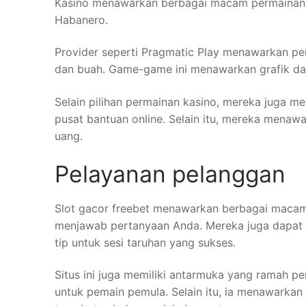
Kasino menawarkan berbagai macam permainan dar
Habanero.
Provider seperti Pragmatic Play menawarkan pe
dan buah. Game-game ini menawarkan grafik dan
Selain pilihan permainan kasino, mereka juga men
pusat bantuan online. Selain itu, mereka mena
uang.
Pelayanan pelanggan
Slot gacor freebet menawarkan berbagai macam
menjawab pertanyaan Anda. Mereka juga dapa
tip untuk sesi taruhan yang sukses.
Situs ini juga memiliki antarmuka yang ramah p
untuk pemain pemula. Selain itu, ia menawarka