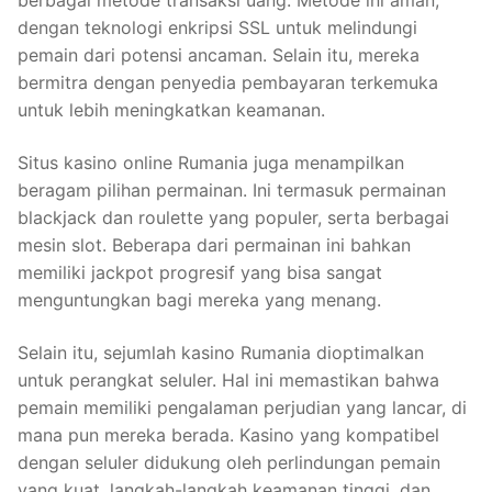
berbagai metode transaksi uang. Metode ini aman,
dengan teknologi enkripsi SSL untuk melindungi
pemain dari potensi ancaman. Selain itu, mereka
bermitra dengan penyedia pembayaran terkemuka
untuk lebih meningkatkan keamanan.
Situs kasino online Rumania juga menampilkan
beragam pilihan permainan. Ini termasuk permainan
blackjack dan roulette yang populer, serta berbagai
mesin slot. Beberapa dari permainan ini bahkan
memiliki jackpot progresif yang bisa sangat
menguntungkan bagi mereka yang menang.
Selain itu, sejumlah kasino Rumania dioptimalkan
untuk perangkat seluler. Hal ini memastikan bahwa
pemain memiliki pengalaman perjudian yang lancar, di
mana pun mereka berada. Kasino yang kompatibel
dengan seluler didukung oleh perlindungan pemain
yang kuat, langkah-langkah keamanan tinggi, dan