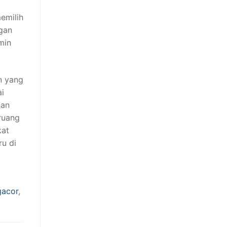
emilih
gan
min
n yang
ai
nan
ruang
kat
ru di
gacor
,