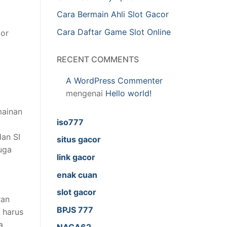
Cara Bermain Ahli Slot Gacor
Cara Daftar Game Slot Online
tor
o
RECENT COMMENTS
A WordPress Commenter
mengenai
Hello world!
mainan
iso777
dan SI
situs gacor
uga
link gacor
enak cuan
slot gacor
ran
BPJS 777
 harus
a