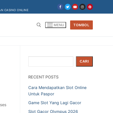
AN CASINO ONLINE
TOMBOL
MENU
Cari
CARI
RECENT POSTS
Cara Mendapatkan Slot Online
Untuk Paspor
Game Slot Yang Lagi Gacor
kses
Slot Gacor Olympus 2026