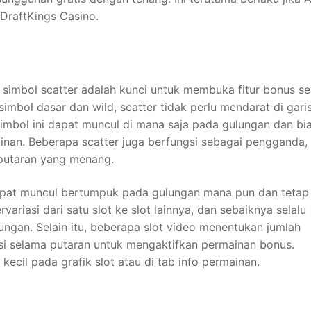
DraftKings Casino.
 simbol scatter adalah kunci untuk membuka fitur bonus se
imbol dasar dan wild, scatter tidak perlu mendarat di gari
imbol ini dapat muncul di mana saja pada gulungan dan bi
nan. Beberapa scatter juga berfungsi sebagai pengganda,
putaran yang menang.
 dapat muncul bertumpuk pada gulungan mana pun dan tetap
riasi dari satu slot ke slot lainnya, dan sebaiknya selalu
ngan. Selain itu, beberapa slot video menentukan jumlah
si selama putaran untuk mengaktifkan permainan bonus.
kecil pada grafik slot atau di tab info permainan.