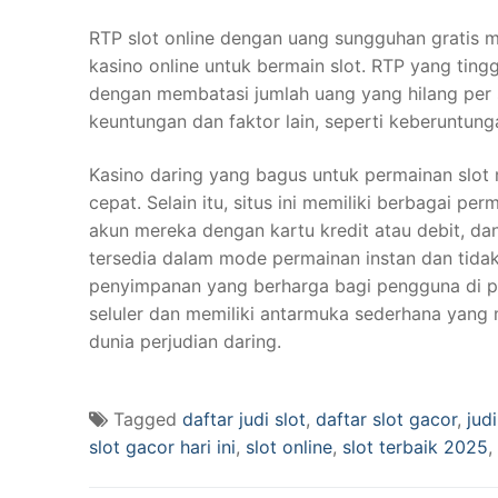
RTP slot online dengan uang sungguhan gratis 
kasino online untuk bermain slot. RTP yang t
dengan membatasi jumlah uang yang hilang per 
keuntungan dan faktor lain, seperti keberuntun
Kasino daring yang bagus untuk permainan sl
cepat. Selain itu, situs ini memiliki berbagai
akun mereka dengan kartu kredit atau debit, da
tersedia dalam mode permainan instan dan tida
penyimpanan yang berharga bagi pengguna di pe
seluler dan memiliki antarmuka sederhana yang 
dunia perjudian daring.
Tagged
daftar judi slot
,
daftar slot gacor
,
judi
slot gacor hari ini
,
slot online
,
slot terbaik 2025
,