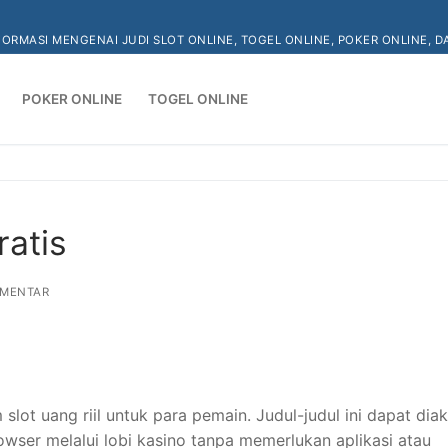
RMASI MENGENAI JUDI SLOT ONLINE, TOGEL ONLINE, POKER ONLINE, D
POKER ONLINE
TOGEL ONLINE
Cari:
ratis
MENTAR
t uang riil untuk para pemain. Judul-judul ini dapat dia
owser melalui lobi kasino tanpa memerlukan aplikasi atau