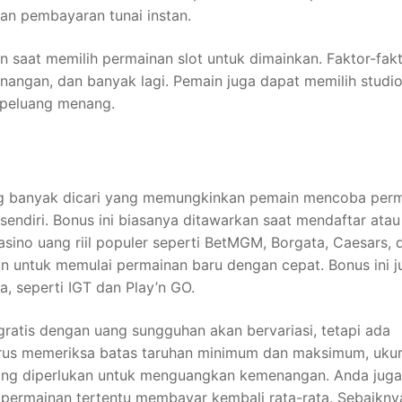
an pembayaran tunai instan.
 saat memilih permainan slot untuk dimainkan. Faktor-fak
menangan, dan banyak lagi. Pemain juga dapat memilih studi
 peluang menang.
yang banyak dicari yang memungkinkan pemain mencoba per
endiri. Bonus ini biasanya ditawarkan saat mendaftar atau
asino uang riil populer seperti BetMGM, Borgata, Caesars, 
 untuk memulai permainan baru dengan cepat. Bonus ini j
, seperti IGT dan Play’n GO.
ratis dengan uang sungguhan akan bervariasi, tetapi ada
rus memeriksa batas taruhan minimum dan maksimum, uku
 yang diperlukan untuk menguangkan kemenangan. Anda juga
 permainan tertentu membayar kembali rata-rata. Sebaikny