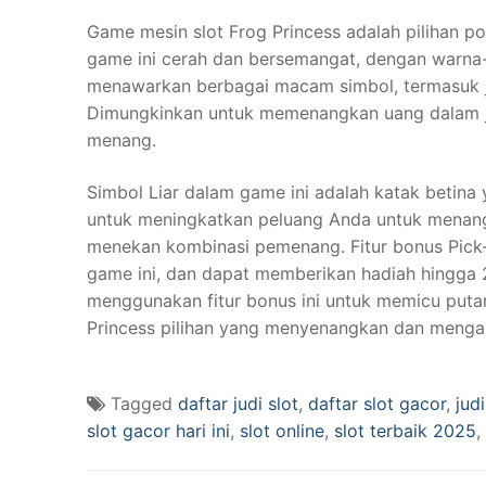
Game mesin slot Frog Princess adalah pilihan p
game ini cerah dan bersemangat, dengan warna
menawarkan berbagai macam simbol, termasuk jamur
Dimungkinkan untuk memenangkan uang dalam ju
menang.
Simbol Liar dalam game ini adalah katak betin
untuk meningkatkan peluang Anda untuk menang.
menekan kombinasi pemenang. Fitur bonus Pick-
game ini, dan dapat memberikan hadiah hingga 200
menggunakan fitur bonus ini untuk memicu putara
Princess pilihan yang menyenangkan dan mengas
Tagged
daftar judi slot
,
daftar slot gacor
,
judi
slot gacor hari ini
,
slot online
,
slot terbaik 2025
,