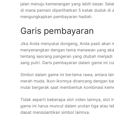
jalan menuju kemenangan yang lebih besar. Sela
di mana pemain diperlihatkan 5 katak duduk di 
mengungkapkan pembayaran hadiah.
Garis pembayaran
Jika Anda menyukai dongeng, Anda pasti akan me
menyenangkan dengan tema menawan yang akan
tentang seorang pangeran yang diubah menjadi 
sang putri. Garis pembayaran dalam game ini c
Simbol dalam game ini bertema rawa, antara lain k
merah muda. Ikon-ikonnya dirancang dengan baik
mulai bergerak saat membentuk kombinasi kem
Tidak seperti beberapa slot video lainnya, slot 
game ini harus muncul dalam urutan tiga atau le
dapat menggantikan simbol lainnya.