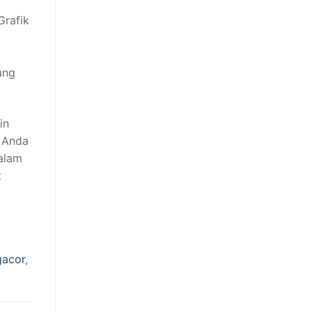
Grafik
ang
in
t Anda
alam
t
gacor
,