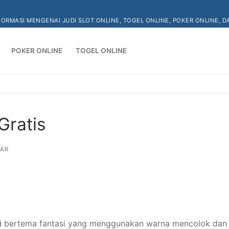
RMASI MENGENAI JUDI SLOT ONLINE, TOGEL ONLINE, POKER ONLINE, D
POKER ONLINE
TOGEL ONLINE
Cari:
Gratis
AR
i
bertema fantasi yang menggunakan warna mencolok dan 