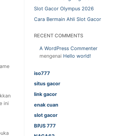
Slot Gacor Olympus 2026
Cara Bermain Ahli Slot Gacor
RECENT COMMENTS
A WordPress Commenter
mengenai
Hello world!
Game
iso777
situs gacor
link gacor
okkan
 ini
enak cuan
slot gacor
BPJS 777
buka