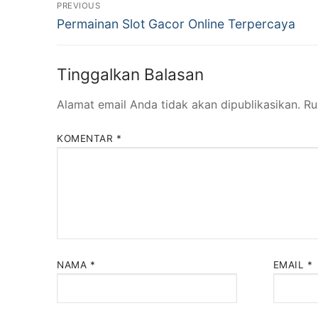
Navigasi
PREVIOUS
Previous
pos
Permainan Slot Gacor Online Terpercaya
post:
Tinggalkan Balasan
Alamat email Anda tidak akan dipublikasikan.
Ru
KOMENTAR
*
NAMA
*
EMAIL
*