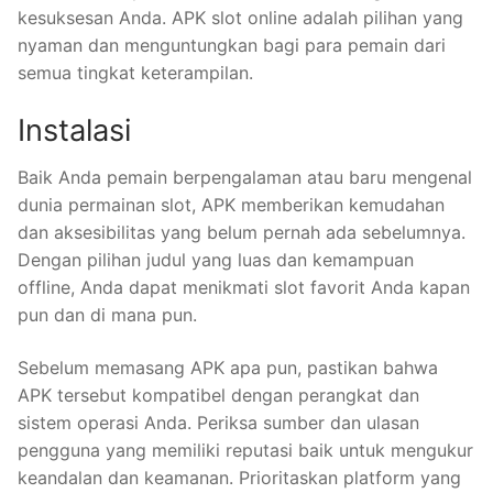
kesuksesan Anda. APK slot online adalah pilihan yang
nyaman dan menguntungkan bagi para pemain dari
semua tingkat keterampilan.
Instalasi
Baik Anda pemain berpengalaman atau baru mengenal
dunia permainan slot, APK memberikan kemudahan
dan aksesibilitas yang belum pernah ada sebelumnya.
Dengan pilihan judul yang luas dan kemampuan
offline, Anda dapat menikmati slot favorit Anda kapan
pun dan di mana pun.
Sebelum memasang APK apa pun, pastikan bahwa
APK tersebut kompatibel dengan perangkat dan
sistem operasi Anda. Periksa sumber dan ulasan
pengguna yang memiliki reputasi baik untuk mengukur
keandalan dan keamanan. Prioritaskan platform yang