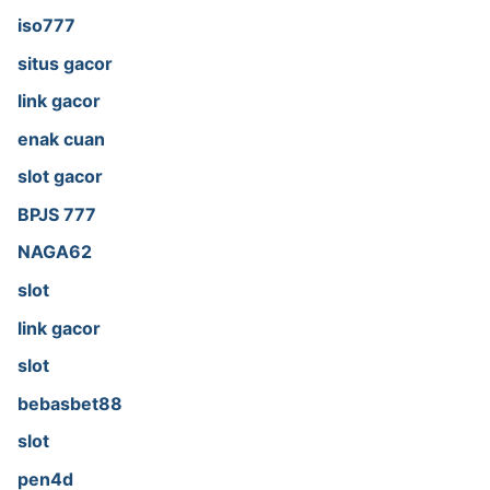
iso777
situs gacor
link gacor
enak cuan
slot gacor
BPJS 777
NAGA62
slot
link gacor
slot
bebasbet88
slot
pen4d