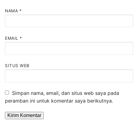
NAMA
*
EMAIL
*
SITUS WEB
Simpan nama, email, dan situs web saya pada
peramban ini untuk komentar saya berikutnya.