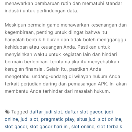
menawarkan pembaruan rutin dan mematuhi standar
industri untuk perlindungan data.
Meskipun bermain game menawarkan kesenangan dan
kegembiraan, penting untuk diingat bahwa itu
hanyalah bentuk hiburan dan tidak boleh mengganggu
kehidupan atau keuangan Anda. Pastikan untuk
menyisihkan waktu untuk kegiatan lain dan hindari
bermain berlebihan, terutama jika itu menyebabkan
kerugian finansial. Selain itu, pastikan Anda
mengetahui undang-undang di wilayah hukum Anda
terkait perjudian daring dan pemasangan APK. Ini akan
membantu Anda terhindar dari masalah hukum.
Tagged
daftar judi slot
,
daftar slot gacor
,
judi
online
,
judi slot
,
pragmatic play
,
situs judi slot online
,
slot gacor
,
slot gacor hari ini
,
slot online
,
slot terbaik